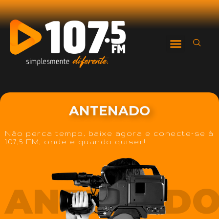
ANTENADO
Não perca tempo, baixe agora e conecte-se à
107,5 FM, onde e quando quiser!
ANTENAD