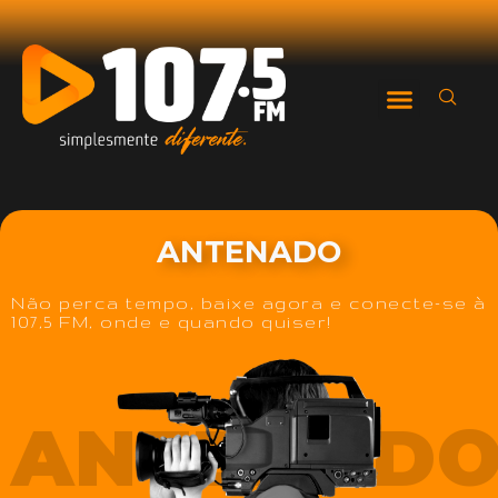
ANTENADO
Não perca tempo, baixe agora e conecte-se à
107,5 FM, onde e quando quiser!
ANTENAD