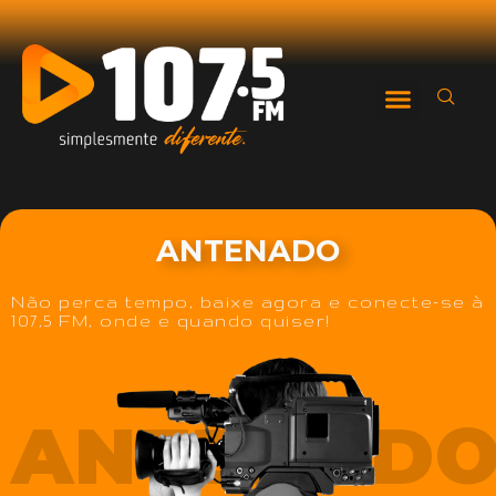
ANTENADO
Não perca tempo, baixe agora e conecte-se à
107,5 FM, onde e quando quiser!
ANTENAD