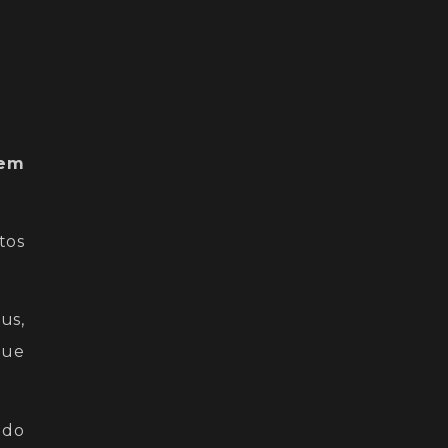
 em
tos
us,
que
 do