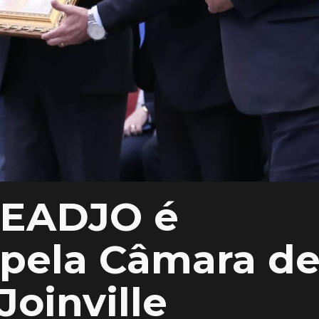
 IEADJO é
pela Câmara d
Joinville