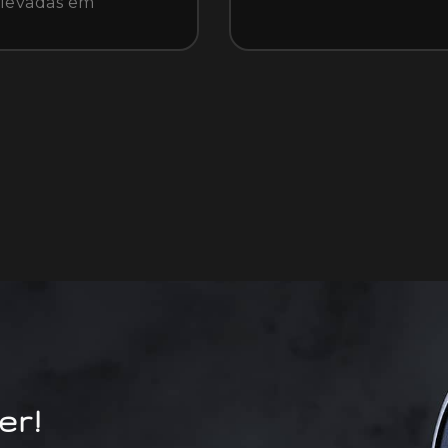
elevadas em
er!