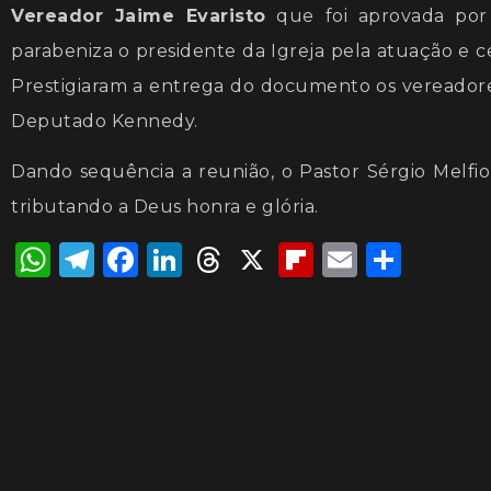
Vereador Jaime Evaristo
que foi aprovada por 
parabeniza o presidente da Igreja pela atuação e c
Prestigiaram a entrega do documento os vereadores:
Deputado Kennedy.
Dando sequência a reunião, o Pastor Sérgio Melfio
tributando a Deus honra e glória.
WhatsApp
Telegram
Facebook
LinkedIn
Threads
X
Flipboard
Email
Shar