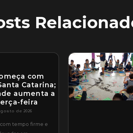
osts Relacionad
começa com
Santa Catarina;
dade aumenta a
terça-feira
agosto de 2026
a com tempo firme e