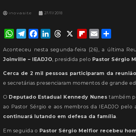
inovasite
27/11/2018
WhatsApp
Telegram
Facebook
LinkedIn
Threads
X
Flipboard
Email
Shar
Aconteceu nesta segunda-feira (26), a última Re
Joinville – IEADJO
, presidida pelo
Pastor Sérgio M
Cerca de 2 mil pessoas participaram da reunião
e secretárias presenciaram momentos de grande edif
O
Deputado Estadual Kennedy Nunes
também par
ao Pastor Sérgio e aos membros da IEADJO pelo ap
continuará lutando em defesa da família
.
Em seguida o
Pastor Sérgio Melfior recebeu 