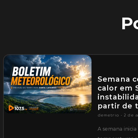
P
Semana 
calor em 
instabili
partir de 
demetrio
2 de 
A semana inici