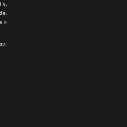
le,
ade
.
e o
ta,