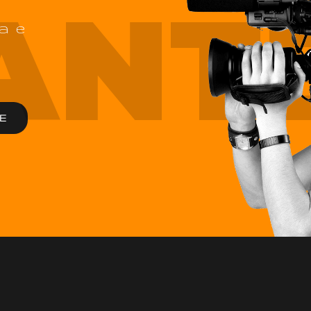
ANT
a e
E