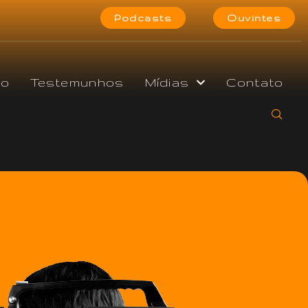
Podcasts
Ouvintes
do
Testemunhos
Mídias
Contato