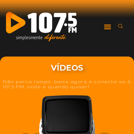
VÍDEOS
Não perca tempo, baixe agora e conecte-se à
107,5 FM, onde e quando quiser!