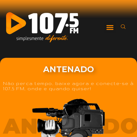
ANTENADO
Não perca tempo, baixe agora e conecte-se à
107,5 FM, onde e quando quiser!
ANTENAD