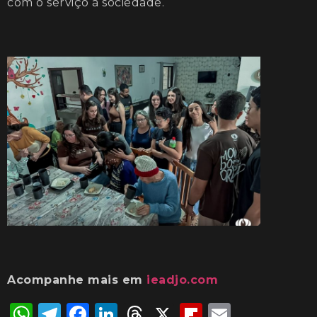
com o serviço à sociedade.
Acompanhe mais em
ieadjo.com
WhatsApp
Telegram
Facebook
LinkedIn
Threads
X
Flipboard
Email