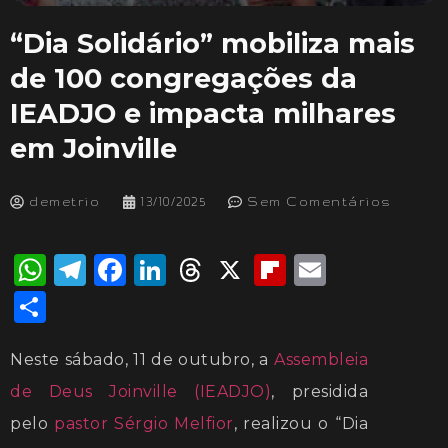
“Dia Solidário” mobiliza mais
de 100 congregações da
IEADJO e impacta milhares
em Joinville
demetrio
13/10/2025
Sem Comentários
WhatsApp
Telegram
Facebook
LinkedIn
Threads
X
Flipboard
Email
Share
Neste sábado, 11 de outubro, a
Assembleia
de Deus Joinville
(IEADJO)
, presidida
pelo
pastor Sérgio
Melfior
, realizou o “Dia