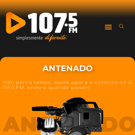
ANTENADO
Não perca tempo, baixe agora e conecte-se à
107,5 FM, onde e quando quiser!
ANTENAD