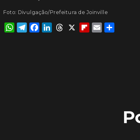
Foto: Divulgação/Prefeitura de Joinville
WhatsApp
Telegram
Facebook
LinkedIn
Threads
X
Flipboard
Email
Shar
P