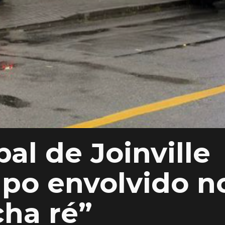
al de Joinville
upo envolvido n
ha ré”