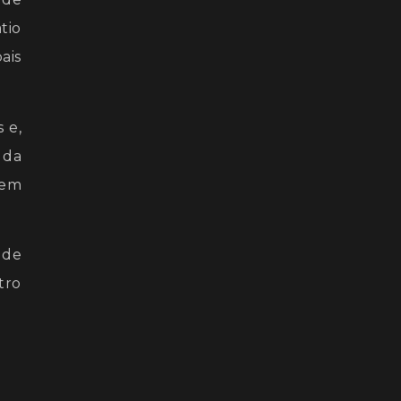
tio
ais
 e,
 da
 em
 de
tro