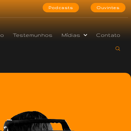
Podcasts
Ouvintes
do
Testemunhos
Mídias
Contato