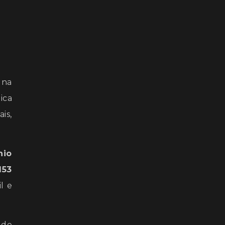
 na
tica
is,
nio
153
l e
 de