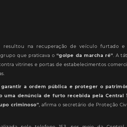
e
e resultou na recuperação de veículo furtado e
m grupo que praticava o
“golpe da marcha ré”
. A tá
 contra vitrines e portas de estabelecimentos comercia
s.
garantir a ordem pública e proteger o patrimô
o uma denúncia de furto recebida pela Central 
rupo criminoso”
, afirma o secretário de Proteção Civi
alizada pelo telefone 153, por meio da Central