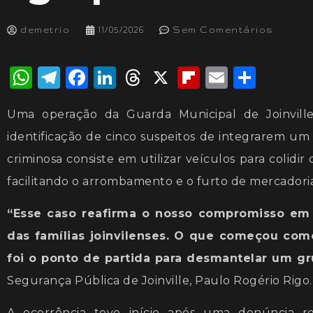
demetrio
11/05/2026
Sem Comentários
WhatsApp
Telegram
Facebook
LinkedIn
Threads
X
Flipboard
Email
Shar
Uma operação da Guarda Municipal de Joinvill
identificação de cinco suspeitos de integrarem u
criminosa consiste em utilizar veículos para colidir
facilitando o arrombamento e o furto de mercadoria
“Esse caso reafirma o nosso compromisso em 
das famílias joinvilenses. O que começou com
foi o ponto de partida para desmantelar um g
Segurança Pública de Joinville, Paulo Rogério Rigo.
A ocorrência teve início após uma denúncia re