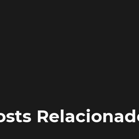
e
osts Relacionad