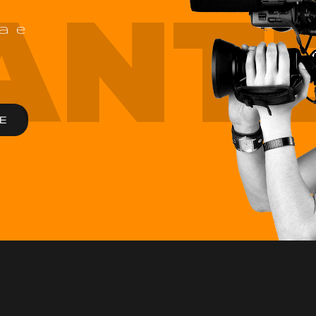
ANT
a e
E