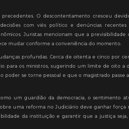
setas
m precedentes. O descontentamento cresceu devid
para
, decisões com viés político e denúncias recentes
cima
nômicos. Juristas mencionam que a previsibilidade 
ou
parece mudar conforme a conveniência do momento.
para
baixo
mudanças profundas. Cerca de oitenta e cinco por ce
para
 para os ministros, sugerindo um limite de oito a 
aume
 o poder se torne pessoal e que o magistrado passe a
ou
dimin
como um guardião da democracia, o sentimento at
o
obre uma reforma no Judiciário deve ganhar força 
volum
bilidade da instituição e garantir que a justiça seja,
.