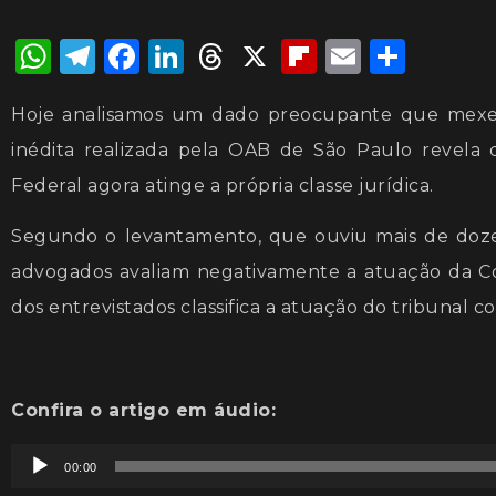
WhatsApp
Telegram
Facebook
LinkedIn
Threads
X
Flipboard
Email
Shar
Hoje analisamos um dado preocupante que mexe co
inédita realizada pela OAB de São Paulo revela
Federal agora atinge a própria classe jurídica.
Segundo o levantamento, que ouviu mais de doze m
advogados avaliam negativamente a atuação da C
dos entrevistados classifica a atuação do tribunal c
Confira o artigo em áudio:
Tocador
00:00
de