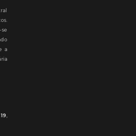
ral
os.
-se
ndo
e a
ria
:19
,