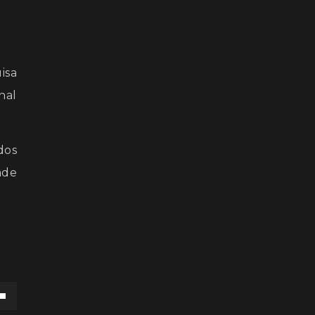
isa
nal
dos
ade