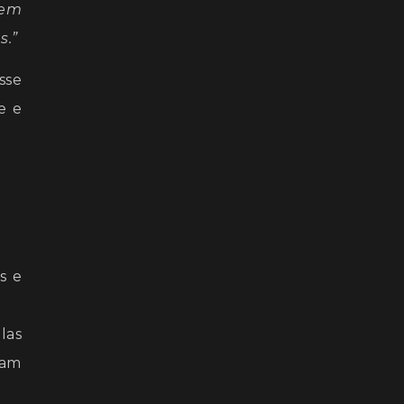
tem
s.”
sse
e e
s e
las
mam