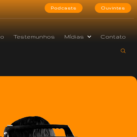
Podcasts
Ouvintes
do
Testemunhos
Mídias
Contato