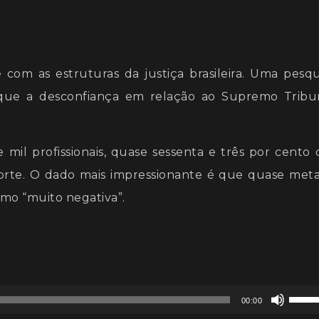
e
m as estruturas da justiça brasileira. Uma pesqu
 que a desconfiança em relação ao Supremo Tribu
il profissionais, quase sessenta e três por cento 
orte. O dado mais impressionante é que quase met
omo “muito negativa”.
Use
00:00
as