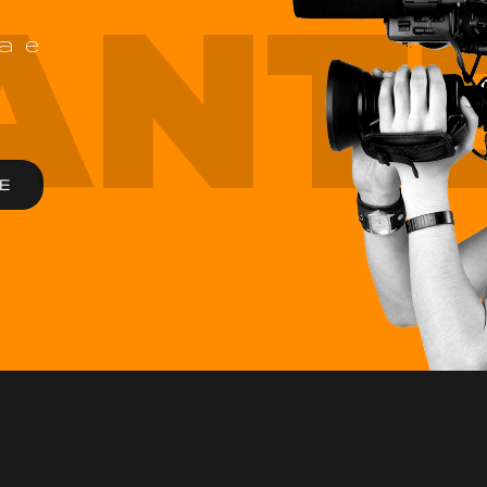
ANT
a e
E