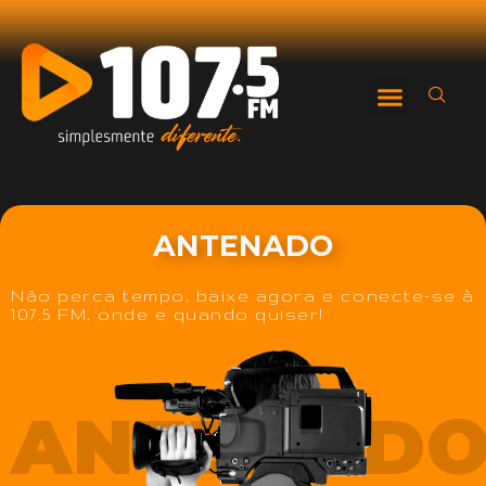
ANTENADO
Não perca tempo, baixe agora e conecte-se à
107,5 FM, onde e quando quiser!
ANTENAD