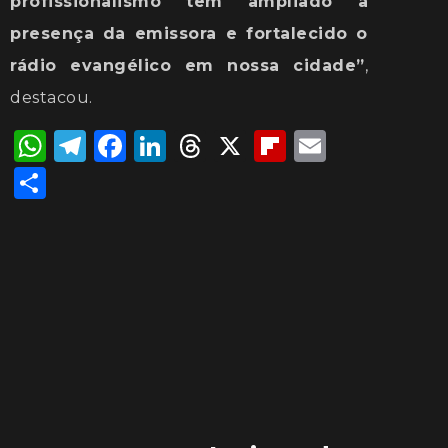
profissionalismo tem ampliado a
presença da emissora e fortalecido o
rádio evangélico em nossa cidade”
,
destacou.
WhatsApp
Telegram
Facebook
LinkedIn
Threads
X
Flipboard
Email
Share