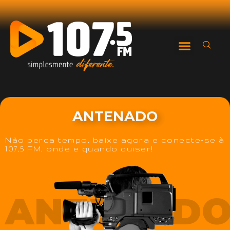
ANTENADO
Não perca tempo, baixe agora e conecte-se à
107,5 FM, onde e quando quiser!
ANTENAD