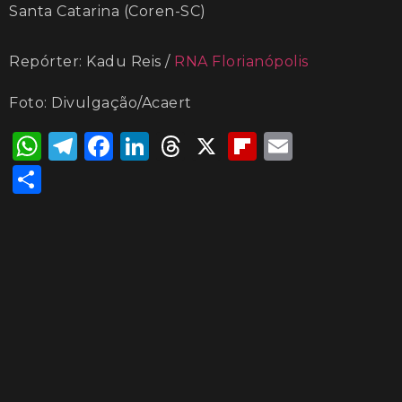
Santa Catarina (Coren-SC)
Repórter: Kadu Reis /
RNA Florianópolis
Foto: Divulgação/Acaert
WhatsApp
Telegram
Facebook
LinkedIn
Threads
X
Flipboard
Email
Share