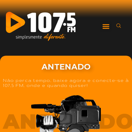
ANTENADO
Não perca tempo, baixe agora e conecte-se à
107,5 FM, onde e quando quiser!
ANTENAD